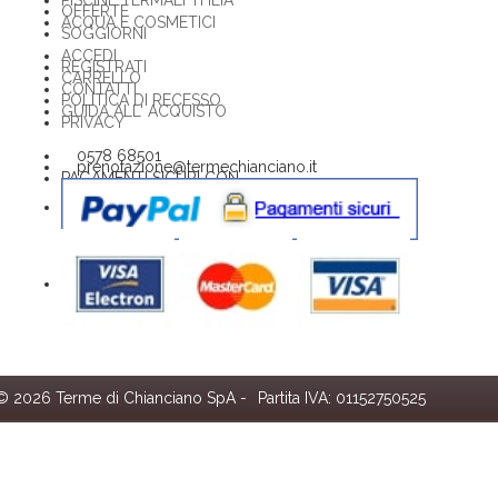
OFFERTE
ACQUA E COSMETICI
SOGGIORNI
ACCEDI
REGISTRATI
CARRELLO
CONTATTI
POLITICA DI RECESSO
GUIDA ALL' ACQUISTO
PRIVACY
0578 68501
prenotazione@termechianciano.it
PAGAMENTI SICURI CON
© 2026 Terme di Chianciano SpA -
Partita IVA: 01152750525