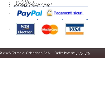
0578 68501
info@termechianciano.it
PAGAMENTI SICURI CON
© 2026 Terme di Chianciano SpA -
Partita IVA: 01152750525