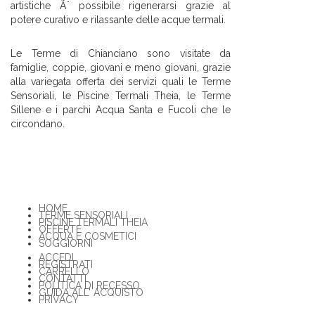
artistiche Ã¨ possibile rigenerarsi grazie al
potere curativo e rilassante delle acque termali.
Le Terme di Chianciano sono visitate da
famiglie, coppie, giovani e meno giovani, grazie
alla variegata offerta dei servizi quali le Terme
Sensoriali, le Piscine Termali Theia, le Terme
Sillene e i parchi Acqua Santa e Fucoli che le
circondano.
HOME
TERME SENSORIALI
PISCINE TERMALI THEIA
OFFERTE
ACQUA E COSMETICI
SOGGIORNI
ACCEDI
REGISTRATI
CARRELLO
CONTATTI
POLITICA DI RECESSO
GUIDA ALL' ACQUISTO
PRIVACY