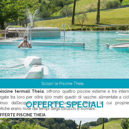
 acque termali di Chianciano Terme e riscoprire se stessi attravers
aggio nei sensi e negli elementi. Qui i classici trattamenti termal
monizzano e si fondono con le filosofie orientali creando un l
gico dove coccolare il proprio corpo e i propri sensi.
Scopri le Piscine Theia
piscine termali Theia
, offrono quattro piscine esterne e tre intern
egate tra loro per oltre 500 metri quadri di vasche, alimentate a cic
OFFERTE SPECIALI
inuo dall’acqua termale della sorgente Sillene, le cui proprie
fiche erano note dai tempi degli Etruschi e Romani.
FFERTE PISCINE THEIA