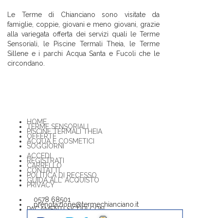
Le Terme di Chianciano sono visitate da
famiglie, coppie, giovani e meno giovani, grazie
alla variegata offerta dei servizi quali le Terme
Sensoriali, le Piscine Termali Theia, le Terme
Sillene e i parchi Acqua Santa e Fucoli che le
circondano.
HOME
TERME SENSORIALI
PISCINE TERMALI THEIA
OFFERTE
ACQUA E COSMETICI
SOGGIORNI
ACCEDI
REGISTRATI
CARRELLO
CONTATTI
POLITICA DI RECESSO
GUIDA ALL' ACQUISTO
PRIVACY
0578 68501
prenotazione@termechianciano.it
PAGAMENTI SICURI CON