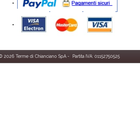
© 2026 Terme di Chianciano SpA -
Partita IVA: 01152750525