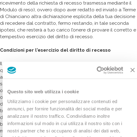
ricevimento della richiesta di recesso trasmessa mediante il
Modulo di reso), ovvero dopo aver redatto ed inviato a Terme
di Chianciano altra dichiarazione esplicita della tua decisione
di recedere dal contratto, fermo restando, in tale seconda
ipotesi, che resterà a tuo carico l’onere di provare il corretto e
tempestivo esercizio del diritto di recesso.
Condizioni per l'esercizio del diritto di recesso
Il diritto di recesso si intende esercitato correttamente
qualora siano interamente rispettate le seguenti condizioni:
a. il ‎modulo di reso‎‎ inviato per posta a Terme di Chianciano
spa – via delle Terme n. 57 -53042 Chianciano Terme (SI)
oppure via mail all’indirizzo commerciale@termechianciano.it
Questo sito web utilizza i cookie
o altra dichiarazione esplicita della tua decisione di recedere
Utilizziamo i cookie per personalizzare contenuti ed
dal contratto devono essere correttamente compilati e
annunci, per fornire funzionalità dei social media e per
trasmessi a Terme di Chianciano entro quattordici (14) giorni
analizzare il nostro traffico. Condividiamo inoltre
dal ricevimento dei prodotti;
informazioni sul modo in cui utilizza il nostro sito con i
b. i prodotti non devono essere stati utilizzati, aperti,
nostri partner che si occupano di analisi dei dati web,
modificati;