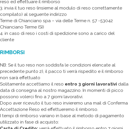
reso ed effettuare il rimborso
3. invia il tuo reso (insieme al modulo di reso correttamente
compilato) al seguente indirizzo
Terme di Chianciano spa – via delle Terme n. 57 -53042
Chianciano Terme (SI)
4. in caso di reso i costi di spedizione sono a carico del
cliente
RIMBORSI
NB: Se il tuo reso non soddisfa le condizioni elencate al
precedente punto 2), il pacco ti verrà rispedito e il rimborso
non sarà effettuato
Solitamente accettiamo il reso
entro 3 giorni lavorativi
dalla
data di consegna al nostro magazzino. In momenti di picco
possono volerci fino a 7 giorni lavorativi.
Dopo aver ricevuto il tuo reso invieremo una mail di Conferma
Accettazione Reso ed effettueremo il rimborso.
I tempi di rimborso variano in base al metodo di pagamento
utilizzato in fase di acquisto:
Carta di Credito:
verrà effettuato il rimborso entro 7 giorni