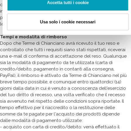
Accetta tutti i cookie
corrispondente al prezzo d’acquisto dei prodotti. Sarai,
inoltre, contattato se il tuo reso non potrà essere accettato
perché non conforme alle condizioni sopra riportate alle
Usa solo i cookie necessari
lettere b), c) e d) del precedente paragrafo.
Tempi e modalità di rimborso
Dopo che Terme di Chianciano avrà ricevuto il tuo reso e
controllato che tutti i requisiti siano stati rispettati, riceverai
una e-mail di conferma di accettazione del reso. Qualunque
sia la modalità di pagamento da te utilizzata (carta di
credito/debito, pagamento in contanti alla consegna,
PayPal), il rimborso è attivato da Terme di Chianciano nel più
breve tempo possibile, e comunque entro quattordici (14)
giorni dalla data in cui è venuto a conoscenza dell'esercizio
del tuo diritto di recesso, una volta verificato che il recesso
sia avvenuto nel rispetto delle condizioni sopra riportate. Il
tempo effettivo per il riaccredito o la restituzione delle
somme da te pagate per l'acquisto dei prodotti dipende
dalle modalità di pagamento utilizzate:
- acquisto con carta di credito/debito: verrà effettuato il