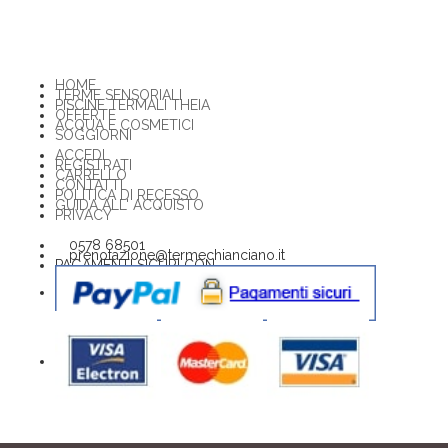
HOME
TERME SENSORIALI
PISCINE TERMALI THEIA
OFFERTE
ACQUA E COSMETICI
SOGGIORNI
ACCEDI
REGISTRATI
CARRELLO
CONTATTI
POLITICA DI RECESSO
GUIDA ALL' ACQUISTO
PRIVACY
0578 68501
prenotazione@termechianciano.it
PAGAMENTI SICURI CON