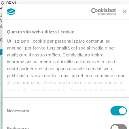
GIORNI
€ 383
328
VIVI TRE GIORNI DI RELAX TRA LE COLLINE TOSCANE DELLE
ACQUE TERMALI IN COMPLETA SICUREZZA.
Questo sito web utilizza i cookie
QUANTITA'
Utilizziamo i cookie per personalizzare contenuti ed
annunci, per fornire funzionalità dei social media e per
analizzare il nostro traffico. Condividiamo inoltre
informazioni sul modo in cui utilizza il nostro sito con i
nostri partner che si occupano di analisi dei dati web,
pubblicità e social media, i quali potrebbero combinarle con
altre informazioni che ha fornito loro o che hanno raccolto
dal suo utilizzo dei loro servizi. Acconsenta ai nostri cookie
se continua ad utilizzare il nostro sito web.
Selezione
Necessario
del
consenso
Preferenze