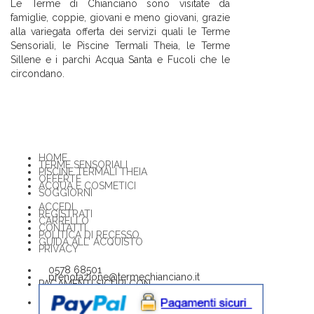
Le Terme di Chianciano sono visitate da
famiglie, coppie, giovani e meno giovani, grazie
alla variegata offerta dei servizi quali le Terme
Sensoriali, le Piscine Termali Theia, le Terme
Sillene e i parchi Acqua Santa e Fucoli che le
circondano.
HOME
TERME SENSORIALI
PISCINE TERMALI THEIA
OFFERTE
ACQUA E COSMETICI
SOGGIORNI
ACCEDI
REGISTRATI
CARRELLO
CONTATTI
POLITICA DI RECESSO
GUIDA ALL' ACQUISTO
PRIVACY
0578 68501
prenotazione@termechianciano.it
PAGAMENTI SICURI CON